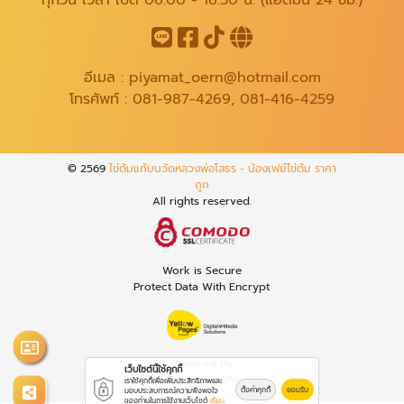
ทุกวัน เวลา เปิด 06.00 - 16.30 น. (แอดมิน 24 ชม.)
อีเมล :
piyamat_oern@hotmail.com
โทรศัพท์ :
081-987-4269
,
081-416-4259
© 2569
ไข่ต้มแก้บนวัดหลวงพ่อโสธร - น้องเฟย์ไข่ต้ม ราคา
ถูก
All rights reserved.
Work is Secure
Protect Data With Encrypt
Powered By
เว็บไซต์นี้ใช้คุกกี้
Thailand YellowPages
เราใช้คุกกี้เพื่อเพิ่มประสิทธิภาพและ
ตั้งค่าคุกกี้
ยอมรับ
มอบประสบการณ์ความพึงพอใจ
ของท่านในการใช้งานเว็บไซต์
เรียน