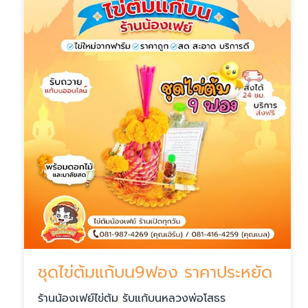
ชุดไข่ต้มแก้บน9ฟอง ราคาประหยัด
ร้านน้องเฟย์ไข่ต้ม รับแก้บนหลวงพ่อโสธร