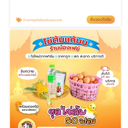
สั่งจองไข่ต้ม
ร้านขายชุดไข่ต้มแก้บนหลวงพ่อโสธร