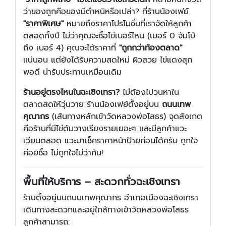
ว่าของถูกคือของมีตำหนิหรือเปล่า? ที่ร้านน้องเฟย์
"ราคาพิเศษ"
หมายถึงราคาโปรโมชั่นที่เราจัดให้ลูกค้า
ตลอดทั้งปี ไม่ว่าคุณจะซื้อไข่เบอร์ไหน (เบอร์ 0 จัมโบ้
ถึง เบอร์ 4) คุณจะได้ราคาที่
"ถูกกว่าท้องตลาด"
แน่นอน แต่ยังได้รับความสดใหม่ ผิวสวย ไข่แดงสุก
พอดี น่ารับประทานเหมือนเดิม
ร้านอยู่ตรงไหนในฉะเชิงเทรา?
ไม่ต้องไปวนหาใน
ตลาดสดให้วุ่นวาย ร้านน้องเฟย์ตั้งอยู่บน
ถนนเทพ
คุณากร
(เส้นทางหลักเข้าวัดหลวงพ่อโสธร) จุดสังเกต
คือร้านที่มีไข่ต้มวางเรียงรายเยอะๆ และมีลูกค้าแวะ
เวียนตลอด แวะมาเช็คราคาหน้าป้ายก่อนได้ครับ ถูกใจ
ค่อยซื้อ ไม่ถูกใจไม่ว่ากัน!
พื้นที่ให้บริการ – สะดวกทั่วฉะเชิงเทรา
ร้านตั้งอยู่บนถนนเทพคุณากร อำเภอเมืองฉะเชิงเทรา
เดินทางสะดวกและอยู่ใกล้ทางเข้าวัดหลวงพ่อโสธร
ลูกค้าสามารถ: