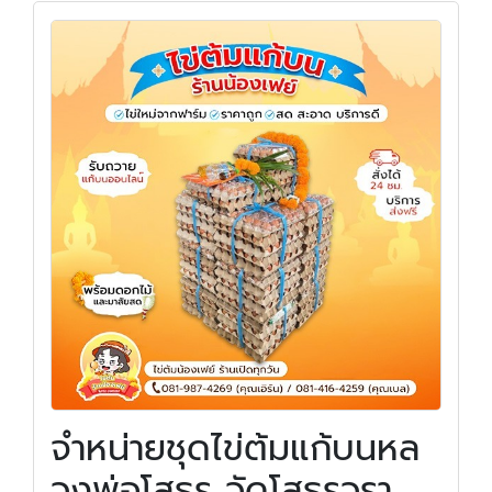
จำหน่ายชุดไข่ต้มแก้บนหล
วงพ่อโสธร วัดโสธรวรา