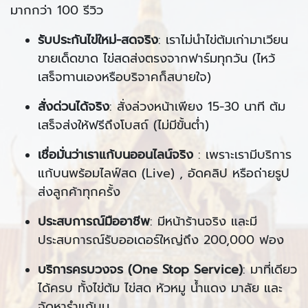
มากกว่า 100 รีวิว
รับประกันไข่ใหม่-สดจริง
: เราไม่นำไข่ต้มเก่ามาเวียน
ขายเด็ดขาด ไข่สดส่งตรงจากฟาร์มทุกวัน (ไหว้
เสร็จทานเองหรือบริจาคก็สบายใจ)
สั่งด่วนได้จริง
: สั่งล่วงหน้าเพียง 15-30 นาที ต้ม
เสร็จส่งให้ฟรีถึงโบสถ์ (ไม่มีขั้นต่ำ)
เชื่อมั่นว่าเราแก้บนออนไลน์จริง
: เพราะเรามีบริการ
แก้บนพร้อมไลฟ์สด (Live) , อัดคลิป หรือถ่ายรูป
ส่งลูกค้าทุกครั้ง
ประสบการณ์มืออาชีพ
: มีหน้าร้านจริง และมี
ประสบการณ์รับออเดอร์ใหญ่ถึง 200,000 ฟอง
บริการครบวงจร (One Stop Service)
: มาที่เดียว
ได้ครบ ทั้งไข่ต้ม ไข่สด หัวหมู น้ำแดง มาลัย และ
จัดหารำแก้บน